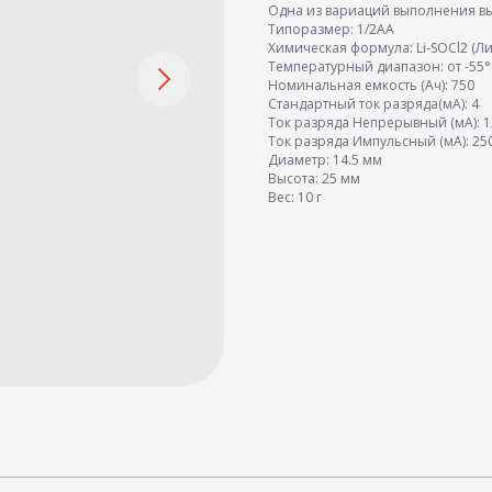
Одна из вариаций выполнения выв
Типоразмер: 1/2AA
Химическая формула: Li-SOCl2 (
Температурный диапазон: от -55°
Номинальная емкость (Ач): 750
Стандартный ток разряда(мА): 4
Ток разряда Непрерывный (мА): 1
Ток разряда Импульсный (мА): 25
Диаметр: 14.5 мм
Высота: 25 мм
Вес: 10 г