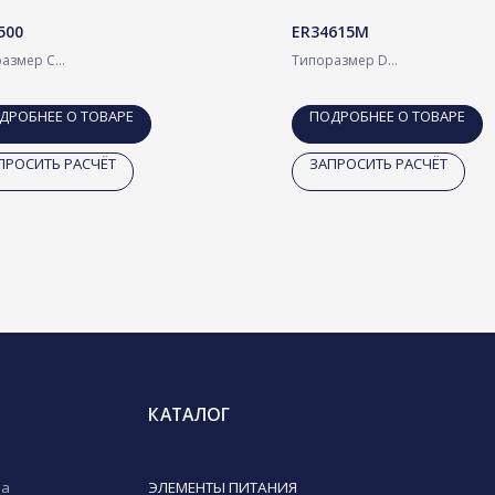
500
ER34615M
азмер C
Типоразмер D
Cl литий-тионилхлоридный элемент
Li-SOCl литий-тионилхлоридн
ия 3.6 В
питания 3.6 В
ДРОБНЕЕ О ТОВАРЕ
ПОДРОБНЕЕ О ТОВАРЕ
КАТАЛОГ
ПРОСИТЬ РАСЧЁТ
ЗАПРОСИТЬ РАСЧЁТ
ЭЛЕМЕНТЫ ПИТАНИЯ
Exceed Energy: -40 до +200
Высокотоковые: от -55 до +85
Высокоёмкие: -55 до +85