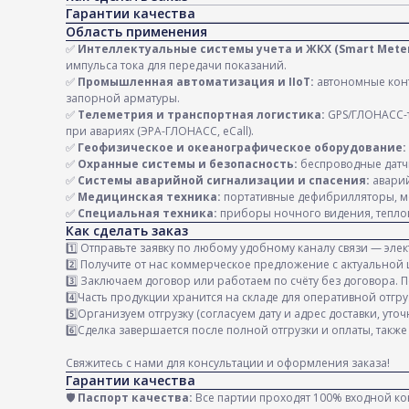
Гарантии качества
Область применения
✅
Интеллектуальные системы учета и ЖКХ (Smart Meter
импульса тока для передачи показаний.
✅
Промышленная автоматизация и IIoT:
автономные конт
запорной арматуры.
✅
Телеметрия и транспортная логистика:
GPS/ГЛОНАСС-т
при авариях (ЭРА-ГЛОНАСС, eCall).
✅
Геофизическое и океанографическое оборудование:
✅
Охранные системы и безопасность:
беспроводные датчи
✅
Системы аварийной сигнализации и спасения:
аварий
✅
Медицинская техника:
портативные дефибрилляторы, мо
✅
Специальная техника:
приборы ночного видения, теплов
Как сделать заказ
1️⃣ Отправьте заявку по любому удобному каналу связи — эле
2️⃣ Получите от нас коммерческое предложение с актуальной 
3️⃣ Заключаем договор или работаем по счёту без договора.
4️⃣Часть продукции хранится на складе для оперативной отгр
5️⃣Организуем отгрузку (согласуем дату и адрес доставки, 
6️⃣Сделка завершается после полной отгрузки и оплаты, такж
Свяжитесь с нами для консультации и оформления заказа!
Гарантии качества
🛡️
Паспорт качества:
Все партии проходят 100% входной ко