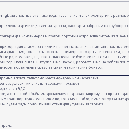
ing):
автономные счетчики воды, газа, тепла и электроэнергии с радиом
роллеры и датчики давления, уровня, расхода и вибрации на трубопров
рекеры для контейнеров и грузов, бортовые устройства систем взимания
приборы для сейсморазведки и наземных исследований, автономные мет
ки движения, комплексы охраны периметра, пожарные извещатели, элект
ные радиомаяки (ELT, EPIRB), спасательные буи и жилеты с сигнальными 
ниторы пациента и инфузионные насосы, рассчитанные на работу при тр
изоры, портативные средства связи и тактические фонари.
ктронной почте, телефону, мессенджерам или через сайт.
ценой, условиями оплаты и сроками поставки.
 Подключен ЭДО.
узки, а основной объём мы доставляем под заказ напрямую от производит
уточним транспортную компанию и подготовим необходимые отгрузочные до
е мы будем рады получить ваш отзыв для улучшения сервиса.
нтроль.