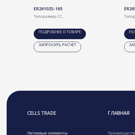
ER26102S-165
ER26
Типоразмер СС
Типор
й элемент
Li-SOCl литий-тионилхлоридный элемент
Li-SO
питания 3.6 В
питан
ПОДРОБНЕЕ О ТОВАРЕ
ПО
CELLS TRADE
ГЛАВНАЯ
ЗАПРОСИТЬ РАСЧЁТ
ЗА
Литиевые элементы
Преимущества
питания для сложных условий
эксплуатации.
Партнеры
Контакты
Новости
ООО «СЕЛЛЗ ТРЕЙД»
ИНН 7448217344
КПП 450001001
ОГРН 1197456017780 от 12.04.2019г.
ОКПО 39032594
скачать реквизиты