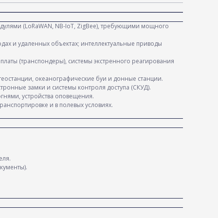
одулями (LoRaWAN, NB-IoT, ZigBee), требующими мощного
одах и удаленных объектах; интеллектуальные приводы
 платы (транспондеры), системы экстренного реагирования
еостанции, океанографические буи и донные станции.
ронные замки и системы контроля доступа (СКУД).
огнями, устройства оповещения.
анспортировке и в полевых условиях.
еля.
кументы).