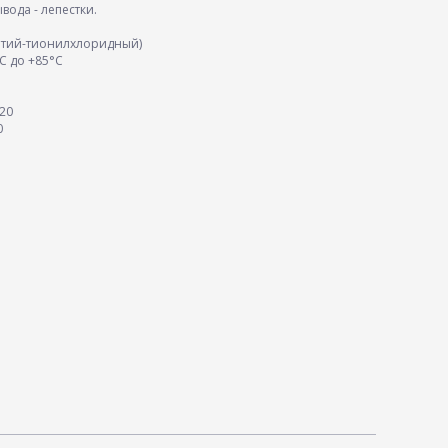
ода - лепестки.
Литий-тионилхлоридный)
C дo +85°C
20
0