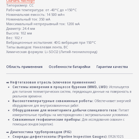
Скачать паспорт
Типоразмер: CC
Рабочая температура: от -40°C дo +150°C
Номинальная емкость: 14 500 мAч
Номинальный ток: 350 мА
Максимальный непрерывный ток: 1200 мА
Диаметр: 24.4 мм
Высота: 102 мм
Вес: 102 г
Вибрационные испытания: 40G вибрация при 150°C
Типы выводов: Никелевая лента, ВС
Химическая формула: Li-SOCl2 (Литий-тионилхлорид)
Область применения
Особенности батарейки
Гарантии качества
Ка
➡️ Нефтегазовая отрасль (ключевое применение)
Системы измерения в процессе бурения (MWD, LWD):
Используется
для питания телеметрических систем, передающих данные на поверхность в
реальном времени.
Высокотемпературные скважинные роботы:
Обеспечивает энергией
оборудование для внутрискважинных работ.
Оборудование для мониторинга добычи сланцевого газа:
Питает
измерительные приборы на месторождениях с экстремальными условиями.
Скважинные геофизические приборы:
Для исследования скважин с
помощью зондов (каротаж).
➡️
Диагностика трубопроводов (PIG)
Снаряды-дефектоскопы (Pipeline Inspection Gauges):
ER26102S