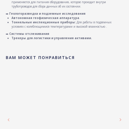
применяется для питания оборудования, которое проходит внутри
трубопроводов для сбора данных об их состоянии.
➡️
Геологоразведка и подземные исследования
Автономная геофизическая аппаратура
.
Тоннельные инспекционные приборы:
Для работы в подземных
условиях с колеблющимися температурами и высокой влажностью .
➡️
Системы отслеживания
Трекеры для логистики и управления активами.
ВАМ МОЖЕТ ПОНРАВИТЬСЯ
CELLS TRADE
В начало
ООО «Селлз Трейд»
Литиевые элементы
питания для сложных
условий эксплуатации.
+7 (922) 560-00-99
info@cells-trade.ru
640027, область Курганская, город Курган,