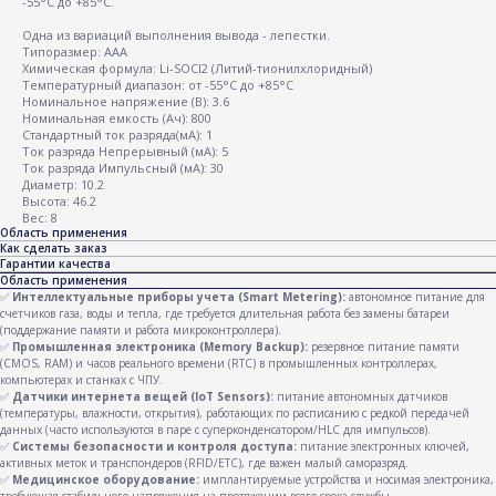
-55°С до +85°С.
Одна из вариаций выполнения вывода - лепестки.
Типоразмер: AAA
Химическая формула: Li-SOCl2 (Литий-тионилхлоридный)
Температурный диапазон: от -55°C дo +85°C
Номинальное напряжение (В): 3.6
Номинальная емкость (Ач): 800
Стандартный ток разряда(мА): 1
Ток разряда Непрерывный (мА): 5
Ток разряда Импульсный (мА): 30
Диаметр: 10.2
Высота: 46.2
Вес: 8
Область применения
Как сделать заказ
Гарантии качества
Область применения
✅
Интеллектуальные приборы учета (Smart Metering):
автономное питание для
счетчиков газа, воды и тепла, где требуется длительная работа без замены батареи
(поддержание памяти и работа микроконтроллера).
✅
Промышленная электроника (Memory Backup):
резервное питание памяти
(CMOS, RAM) и часов реального времени (RTC) в промышленных контроллерах,
компьютерах и станках с ЧПУ.
✅
Датчики интернета вещей (IoT Sensors):
питание автономных датчиков
(температуры, влажности, открытия), работающих по расписанию с редкой передачей
данных (часто используются в паре с суперконденсатором/HLC для импульсов).
✅
Системы безопасности и контроля доступа:
питание электронных ключей,
активных меток и транспондеров (RFID/ETC), где важен малый саморазряд.
✅
Медицинское оборудование:
имплантируемые устройства и носимая электроника,