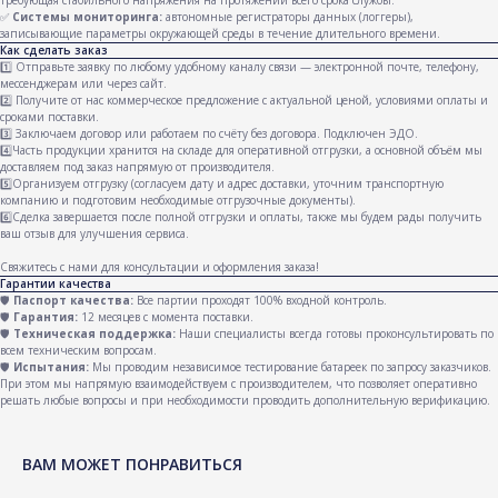
требующая стабильного напряжения на протяжении всего срока службы.
✅
Системы мониторинга:
автономные регистраторы данных (логгеры),
записывающие параметры окружающей среды в течение длительного времени.
Как сделать заказ
1️⃣ Отправьте заявку по любому удобному каналу связи — электронной почте, телефону,
мессенджерам или через сайт.
2️⃣ Получите от нас коммерческое предложение с актуальной ценой, условиями оплаты и
сроками поставки.
3️⃣ Заключаем договор или работаем по счёту без договора. Подключен ЭДО.
4️⃣Часть продукции хранится на складе для оперативной отгрузки, а основной объём мы
доставляем под заказ напрямую от производителя.
5️⃣Организуем отгрузку (согласуем дату и адрес доставки, уточним транспортную
компанию и подготовим необходимые отгрузочные документы).
6️⃣Сделка завершается после полной отгрузки и оплаты, также мы будем рады получить
ваш отзыв для улучшения сервиса.
Свяжитесь с нами для консультации и оформления заказа!
Гарантии качества
🛡️
Паспорт качества:
Все партии проходят 100% входной контроль.
🛡️
Гарантия:
12 месяцев с момента поставки.
🛡️
Техническая поддержка:
Наши специалисты всегда готовы проконсультировать по
всем техническим вопросам.
🛡️
Испытания:
Мы проводим независимое тестирование батареек по запросу заказчиков.
При этом мы напрямую взаимодействуем с производителем, что позволяет оперативно
решать любые вопросы и при необходимости проводить дополнительную верификацию.
CELLS TRADE
В начало
ВАМ МОЖЕТ ПОНРАВИТЬСЯ
ООО «Селлз Трейд»